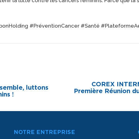
enir la lutte contre les cancers féminins. Parce que la s
bonHolding #PréventionCancer #Santé #PlateformeAér
COREX INTERNA
semble, luttons
Première Réunion d
ins !
NOTRE ENTREPRISE