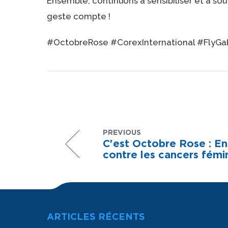
Ensemble, continuons à sensibiliser et à sout
geste compte !
#OctobreRose #CorexInternational #FlyGa
PREVIOUS
C'est Octobre Rose : En
contre les cancers fémin
ARTICLES RÉCENTS