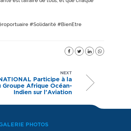
anté est l’affaire de tous, et que chaque
oportuaire #Solidarité #BienEtre
NEXT
TIONAL Participe à la
u Groupe Afrique Océan-
Indien sur l'Aviation
GALERIE PHOTOS